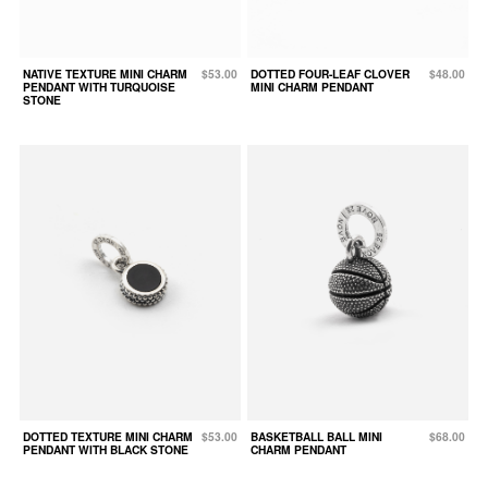
NATIVE TEXTURE MINI CHARM
$53.00
DOTTED FOUR-LEAF CLOVER
$48.00
PENDANT WITH TURQUOISE
MINI CHARM PENDANT
STONE
DOTTED TEXTURE MINI CHARM
$53.00
BASKETBALL BALL MINI
$68.00
PENDANT WITH BLACK STONE
CHARM PENDANT