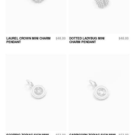
LAUREL CROWN MINI CHARM
$48.00
DOTTED LADYBUG MINI
$48.00
PENDANT
CHARM PENDANT
SCORPIO ZODIAC SIGN MINI
$53.00
CAPRICORN ZODIAC SIGN MINI
$53.00