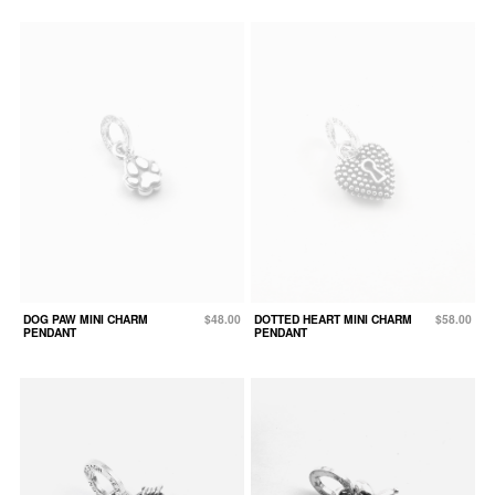
DOG PAW MINI CHARM
$48.00
DOTTED HEART MINI CHARM
$58.00
PENDANT
PENDANT