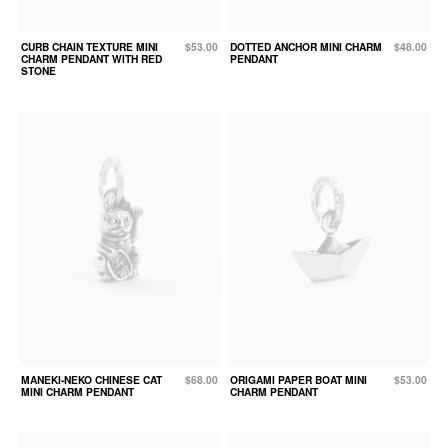
CURB CHAIN TEXTURE MINI
$53.00
DOTTED ANCHOR MINI CHARM
$48.00
CHARM PENDANT WITH RED
PENDANT
STONE
MANEKI-NEKO CHINESE CAT
$68.00
ORIGAMI PAPER BOAT MINI
$53.00
MINI CHARM PENDANT
CHARM PENDANT