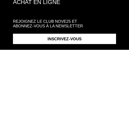
ACHAT EN LIGNE
REJOIGNEZ LE CLUB NOVE25 ET
ABONNEZ-VOUS À LA NEWSLETTER
INSCRIVEZ-VOUS
BOUCLE D'OREILLE CERCLE
68,00 €
BOUCLE D’OREILLE UNIQUE
18,00 €
GOTHIQUE VANIDAD EN
CERCLE PIVOTÉE CHAÎNE
ARGENT
RONDE 2,5 / OR JAUNE